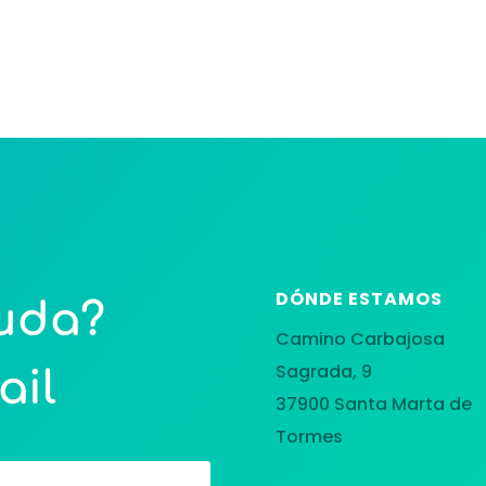
DÓNDE ESTAMOS
yuda?
Camino Carbajosa
Sagrada, 9
ail
37900 Santa Marta de
Tormes